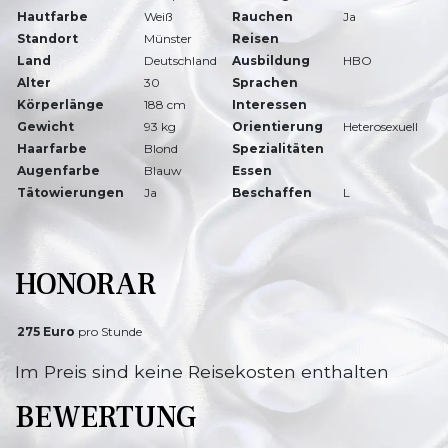
Hautfarbe
Weiß
Rauchen
Ja
Standort
Münster
Reisen
Land
Deutschland
Ausbildung
HBO
Alter
30
Sprachen
Körperlänge
188 cm
Interessen
Gewicht
93 kg
Orientierung
Heterosexuell
Haarfarbe
Blond
Spezialitäten
Augenfarbe
Blauw
Essen
Tätowierungen
Ja
Beschaffen
L
HONORAR
275 Euro
pro Stunde
Im Preis sind keine Reisekosten enthalten
BEWERTUNG