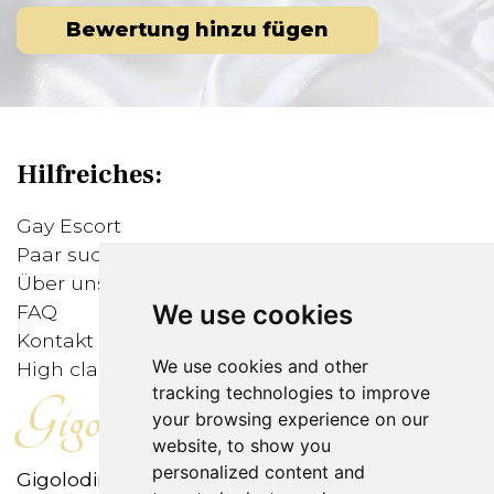
Bewertung hinzu fügen
Hilfreiches:
Gay Escort
Paar sucht Mann
Über uns
We use cookies
FAQ
Kontakt
We use cookies and other
High class Callboys
tracking technologies to improve
Gigolodirect
your browsing experience on our
website, to show you
personalized content and
Gigolodirect ist das erste internationale Open-