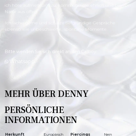
ich höre aufmerksam zu, kommuniziere ehrlich und bin von
Natur aus offen.
Ich lache gerne und schätze tiefgründige Gespräche
ebenso wie unbeschwerte, spontane Momente.
Bitte wenden Sie sich direkt an den Callboy:
Whatsapp
MEHR ÜBER DENNY
PERSÖNLICHE
INFORMATIONEN
Herkunft
Europäisch
Piercings
Nein