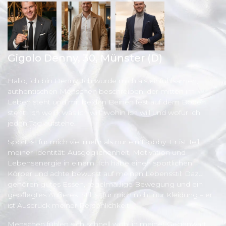
Gigolo Denny,
30
, Münster (D)
Hallo, ich bin Denny. Ich würde mich als einfühlsamen,
authentischen Menschen beschreiben, der mitten im
Leben steht und mit beiden Beinen fest auf dem Boden
steht. Ich weiß, was ich will, wohin ich will und wofür ich
jeden Tag aufstehe.
Sport ist für mich viel mehr als nur ein Hobby. Er ist Teil
meiner Identität: Ausgeglichenheit, Motivation und
Lebensenergie in einem. Ich habe einen sportlichen
Körper und achte bewusst auf meinen Lebensstil: Dazu
gehören gutes Essen, regelmäßige Bewegung und ein
gepflegtes Äußeres. Stil ist für mich nicht nur Kleidung – er
ist Ausdruck meiner Persönlichkeit.
Menschen fühlen sich schnell wohl in meiner Gegenwart,