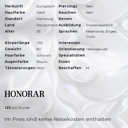
Herkunft
Europäisch
Piercings
Nein
Hautfarbe
Weiß
Rauchen
Nein
Standort
Hamburg
Reisen
Land
Deutschland
Ausbildung
Doktersassistent
Alter
35
Sprachen
Nederlands, Engels,
Duits
Körperlänge
1.95
Interessen
Gewicht
80
Orientierung
Heterosexuell
Haarfarbe
Schwarz
Spezialitäten
Augenfarbe
Blauw
Essen
Tätowierungen
Nein
Beschaffen
M
HONORAR
125
pro Stunde
Im Preis sind keine Reisekosten enthalten