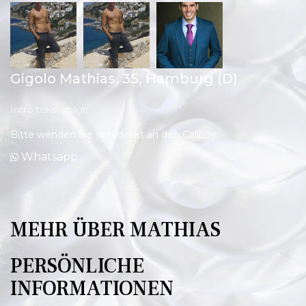
Gigolo Mathias,
35
, Hamburg (D)
Intro tekst volgt!
Bitte wenden Sie sich direkt an den Callboy:
Whatsapp
MEHR ÜBER MATHIAS
PERSÖNLICHE
INFORMATIONEN